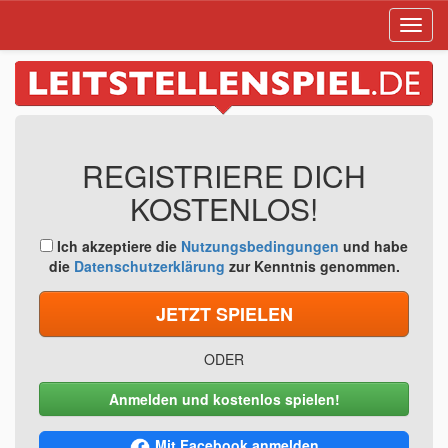
Toggl
navig
REGISTRIERE DICH
KOSTENLOS!
Ich akzeptiere die
Nutzungsbedingungen
und habe
die
Datenschutzerklärung
zur Kenntnis genommen.
JETZT SPIELEN
ODER
Anmelden und kostenlos spielen!
Mit Facebook anmelden