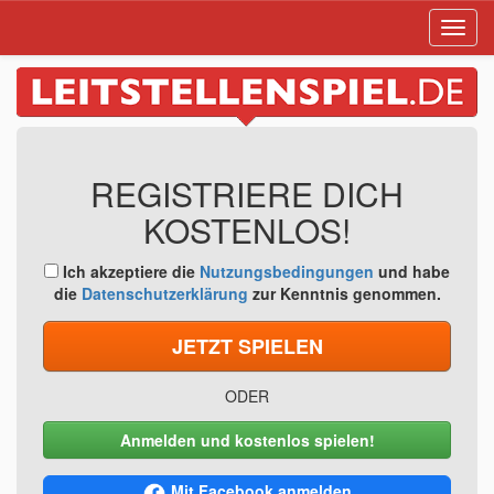
Toggl
navig
REGISTRIERE DICH
KOSTENLOS!
Ich akzeptiere die
Nutzungsbedingungen
und habe
die
Datenschutzerklärung
zur Kenntnis genommen.
JETZT SPIELEN
ODER
Anmelden und kostenlos spielen!
Mit Facebook anmelden