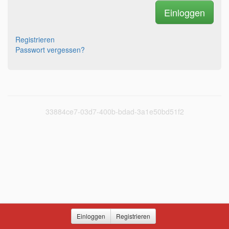
Registrieren
Passwort vergessen?
33884ce7-03d7-400b-bdad-3a1e50bd51f2
Einloggen
Registrieren