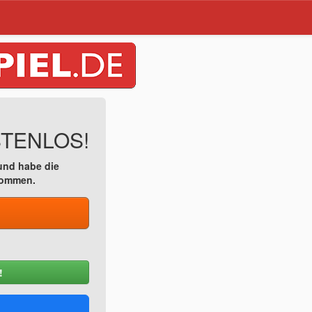
STENLOS!
nd habe die
nommen.
!